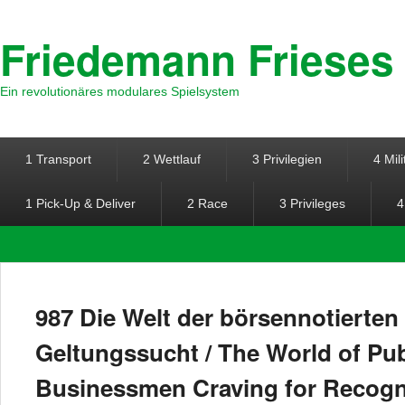
Friedemann Frieses
Ein revolutionäres modulares Spielsystem
Hauptmenü
Weiter zum Hauptinhalt
Weiter zum Sekundärinhalt
1 Transport
2 Wettlauf
3 Privilegien
4 Mili
1 Pick-Up & Deliver
2 Race
3 Privileges
4
987 Die Welt der börsennotierte
Geltungssucht / The World of Pu
Businessmen Craving for Recogn