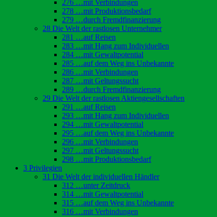
276 …mit Verbindungen
278 …mit Produktionsbedarf
279 …durch Fremdfinanzierung
28 Die Welt der rastlosen Unternehmer
281 …auf Reisen
283 …mit Hang zum Individuellen
284 …mit Gewaltpotential
285 …auf dem Weg ins Unbekannte
286 …mit Verbindungen
287 …mit Geltungssucht
289 …durch Fremdfinanzierung
29 Die Welt der rastlosen Aktiengesellschaften
291 …auf Reisen
293 …mit Hang zum Individuellen
294 …mit Gewaltpotential
295 …auf dem Weg ins Unbekannte
296 …mit Verbindungen
297 …mit Geltungssucht
298 …mit Produktionsbedarf
3 Privilegien
31 Die Welt der individuellen Händler
312 …unter Zeitdruck
314 …mit Gewaltpotential
315 …auf dem Weg ins Unbekannte
316 …mit Verbindungen