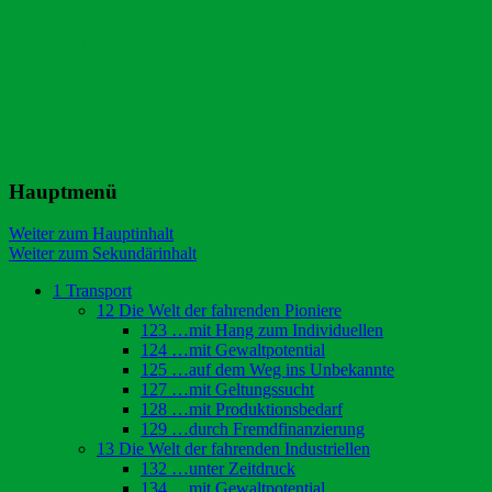
Friedemann Frieses 504
Ein revolutionäres modulares Spielsystem
Hauptmenü
Weiter zum Hauptinhalt
Weiter zum Sekundärinhalt
1 Transport
12 Die Welt der fahrenden Pioniere
123 …mit Hang zum Individuellen
124 …mit Gewaltpotential
125 …auf dem Weg ins Unbekannte
127 …mit Geltungssucht
128 …mit Produktionsbedarf
129 …durch Fremdfinanzierung
13 Die Welt der fahrenden Industriellen
132 …unter Zeitdruck
134 …mit Gewaltpotential