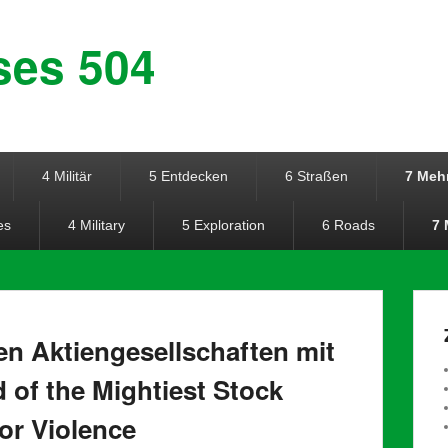
ses 504
4 Militär
5 Entdecken
6 Straßen
7 Meh
es
4 Military
5 Exploration
6 Roads
7 
en Aktiengesellschaften mit
d of the Mightiest Stock
or Violence