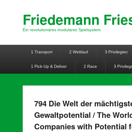
Friedemann Frie
Ein revolutionäres modulares Spielsystem
Hauptmenü
Weiter zum Hauptinhalt
Weiter zum Sekundärinhalt
1 Transport
2 Wettlauf
3 Privilegien
1 Pick-Up & Deliver
2 Race
3 Privileg
794 Die Welt der mächtigst
Gewaltpotential / The Worl
Companies with Potential f