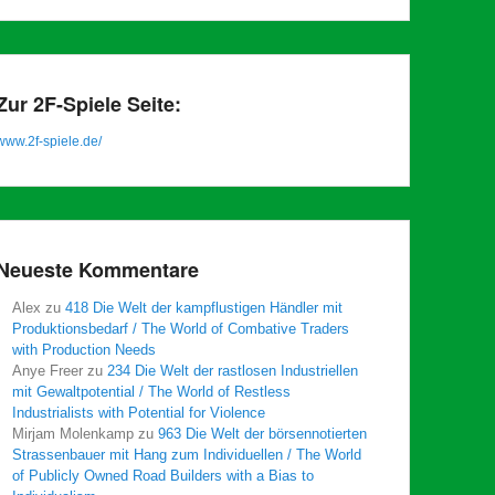
Zur 2F-Spiele Seite:
www.2f-spiele.de/
Neueste Kommentare
Alex
zu
418 Die Welt der kampflustigen Händler mit
Produktionsbedarf / The World of Combative Traders
with Production Needs
Anye Freer
zu
234 Die Welt der rastlosen Industriellen
mit Gewaltpotential / The World of Restless
Industrialists with Potential for Violence
Mirjam Molenkamp
zu
963 Die Welt der börsennotierten
Strassenbauer mit Hang zum Individuellen / The World
of Publicly Owned Road Builders with a Bias to