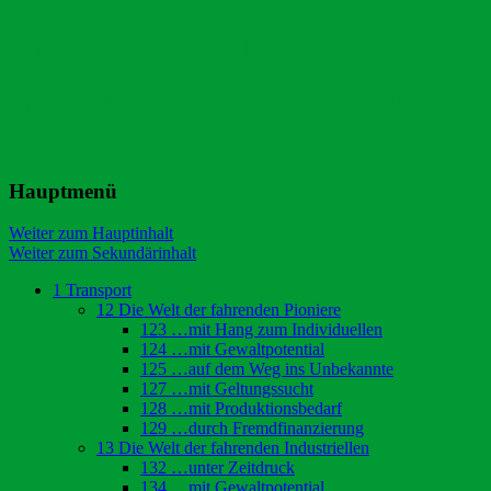
Friedemann Frieses 504
Ein revolutionäres modulares Spielsystem
Hauptmenü
Weiter zum Hauptinhalt
Weiter zum Sekundärinhalt
1 Transport
12 Die Welt der fahrenden Pioniere
123 …mit Hang zum Individuellen
124 …mit Gewaltpotential
125 …auf dem Weg ins Unbekannte
127 …mit Geltungssucht
128 …mit Produktionsbedarf
129 …durch Fremdfinanzierung
13 Die Welt der fahrenden Industriellen
132 …unter Zeitdruck
134 …mit Gewaltpotential