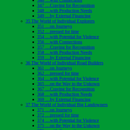
346 …with Connections
347 …Craving for Recognition
348 …with Production Needs
349 …by External Financing
35 The World of Individual Explorers
351 …on Journeys
352 …pressed for time
354 …with Potential for Violence
356 …with Connections
357 …Craving for Recognition
358 …with Production Needs
359 …by External Financing
36 The World of Individual Road Builders
361 …on Journeys
362 …pressed for time
364 …with Potential for Violence
365 …on the Way to the Unkown
367 …Craving for Recognition
368 …with Production Needs
369 …by External Financing
37 The World of Individual Big Landowners
371 …on Journeys
372 …pressed for time
374 …with Potential for Violence
375 …on the Way to the Unkown