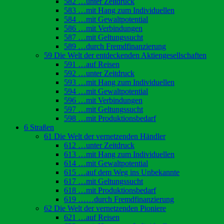
582 …unter Zeitdruck
583 …mit Hang zum Individuellen
584 …mit Gewaltpotential
586 …mit Verbindungen
587 …mit Geltungssucht
589 …durch Fremdfinanzierung
59 Die Welt der entdeckenden Aktiengesellschaften
591 …auf Reisen
592 …unter Zeitdruck
593 …mit Hang zum Individuellen
594 …mit Gewaltpotential
596 …mit Verbindungen
597 …mit Geltungssucht
598 …mit Produktionsbedarf
6 Straßen
61 Die Welt der vernetzenden Händler
612 …unter Zeitdruck
613 …mit Hang zum Individuellen
614 …mit Gewaltpotential
615 …auf dem Weg ins Unbekannte
617 …mit Geltungssucht
618 …mit Produktionsbedarf
619 ……durch Fremdfinanzierung
62 Die Welt der vernetzenden Pioniere
621 …auf Reisen