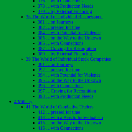
376 …with Connections
378 …with Production Needs
379 …by External Financing
38 The World of Individual Businessmen
381 …on Journeys
382 …pressed for time
384 …with Potential for Violence
385 …on the Way to the Unkown
386 …with Connections
387 …Craving for Recognition
389 …by External Financing
39 The World of Individual Stock Companies
391 …on Journeys
392 …pressed for time
394 …with Potential for Violence
395 …on the Way to the Unkown
396 …with Connections
397 …Craving for Recognition
398 …with Production Needs
4 Military
41 The World of Combative Traders
412 …pressed for time
413 …with a Bias to Individualism
415 …on the Way to the Unkown
416 …with Connections