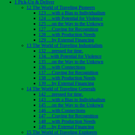
1 Pick-Up & Deliver
12 The World of Traveling Pioneers
123 …with a Bias to Individualism
124 …with Potential for Violence
125 …on the Way to the Unkown
127 …Craving for Recognition
128 …with Production Needs
129 …by External Financing
13 The World of Traveling Industrialists
132 …pressed for time.
134…with Potential for Violence
135 …on the Way to the Unkown
136 …with Connections
137 …Craving for Recognition
138 …with Production Needs
139 …by External Financing
14 The World of Traveling Generals
142 …pressed for time.
143 …with a Bias to Individualism
145 …on the Way to the Unkown
146 …with Connections
147 …Craving for Recognition
148 …with Production Needs
149 …by External Financing
15 The World of Traveling Explorers