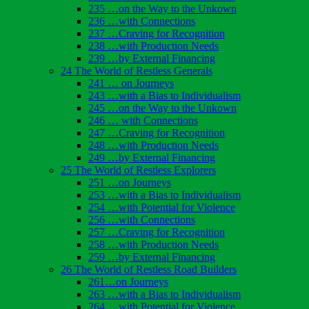
235 …on the Way to the Unkown
236 …with Connections
237 …Craving for Recognition
238 …with Production Needs
239 …by External Financing
24 The World of Restless Generals
241 … on Journeys
243 …with a Bias to Individualism
245 …on the Way to the Unkown
246 … with Connections
247 …Craving for Recognition
248 …with Production Needs
249 …by External Financing
25 The World of Restless Explorers
251 …on Journeys
253 …with a Bias to Individualism
254 …with Potential for Violence
256 …with Connections
257 …Craving for Recognition
258 …with Production Needs
259 …by External Financing
26 The World of Restless Road Builders
261…on Journeys
263 …with a Bias to Individualism
264 …with Potential for Violence