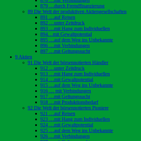
876 …mit Verbindungen
879 …durch Fremdfinanzierung
89 Die Welt der produktiven Aktiengesellschaften
891 …auf Reisen
892 …unter Zeitdruck
893 …mit Hang zum Individuellen
894…mit Gewaltpotential
895 …auf dem Weg ins Unbekannte
896 …mit Verbindungen
897 …mit Geltungssucht
9 Aktien
91 Die Welt der börsennotierten Händler
912 …unter Zeitdruck
913 …mit Hang zum Individuellen
914 …mit Gewaltpotential
915 …auf dem Weg ins Unbekannte
916 … mit Verbindungen
917 …mit Geltungssucht
918 …mit Produktionsbedarf
92 Die Welt der börsennotierten Pioniere
921 …auf Reisen
923 …mit Hang zum Individuellen
924 …mit Gewaltpotential
925 …auf dem Weg ins Unbekannte
926 …mit Verbindungen