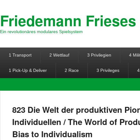
Friedemann Frieses
Ein revolutionäres modulares Spielsystem
Hauptmenü
Weiter zum Hauptinhalt
Weiter zum Sekundärinhalt
1 Transport
2 Wettlauf
3 Privilegien
4 Mili
1 Pick-Up & Deliver
2 Race
3 Privileges
4
823 Die Welt der produktiven Pio
Individuellen / The World of Prod
Bias to Individualism