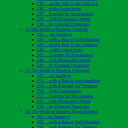
235 …on the Way to the Unkown
236 …with Connections
237 …Craving for Recognition
238 …with Production Needs
239 …by External Financing
24 The World of Restless Generals
241 … on Journeys
243 …with a Bias to Individualism
245 …on the Way to the Unkown
246 … with Connections
247 …Craving for Recognition
248 …with Production Needs
249 …by External Financing
25 The World of Restless Explorers
251 …on Journeys
253 …with a Bias to Individualism
254 …with Potential for Violence
256 …with Connections
257 …Craving for Recognition
258 …with Production Needs
259 …by External Financing
26 The World of Restless Road Builders
261…on Journeys
263 …with a Bias to Individualism
264 …with Potential for Violence