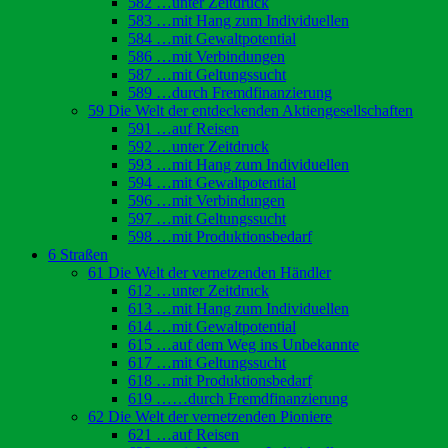
582 …unter Zeitdruck
583 …mit Hang zum Individuellen
584 …mit Gewaltpotential
586 …mit Verbindungen
587 …mit Geltungssucht
589 …durch Fremdfinanzierung
59 Die Welt der entdeckenden Aktiengesellschaften
591 …auf Reisen
592 …unter Zeitdruck
593 …mit Hang zum Individuellen
594 …mit Gewaltpotential
596 …mit Verbindungen
597 …mit Geltungssucht
598 …mit Produktionsbedarf
6 Straßen
61 Die Welt der vernetzenden Händler
612 …unter Zeitdruck
613 …mit Hang zum Individuellen
614 …mit Gewaltpotential
615 …auf dem Weg ins Unbekannte
617 …mit Geltungssucht
618 …mit Produktionsbedarf
619 ……durch Fremdfinanzierung
62 Die Welt der vernetzenden Pioniere
621 …auf Reisen