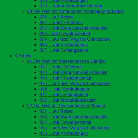
876 …mit Verbindungen
879 …durch Fremdfinanzierung
89 Die Welt der produktiven Aktiengesellschaften
891 …auf Reisen
892 …unter Zeitdruck
893 …mit Hang zum Individuellen
894…mit Gewaltpotential
895 …auf dem Weg ins Unbekannte
896 …mit Verbindungen
897 …mit Geltungssucht
9 Aktien
91 Die Welt der börsennotierten Händler
912 …unter Zeitdruck
913 …mit Hang zum Individuellen
914 …mit Gewaltpotential
915 …auf dem Weg ins Unbekannte
916 … mit Verbindungen
917 …mit Geltungssucht
918 …mit Produktionsbedarf
92 Die Welt der börsennotierten Pioniere
921 …auf Reisen
923 …mit Hang zum Individuellen
924 …mit Gewaltpotential
925 …auf dem Weg ins Unbekannte
926 …mit Verbindungen