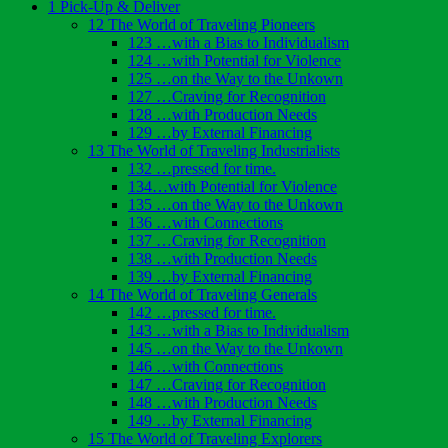
1 Pick-Up & Deliver
12 The World of Traveling Pioneers
123 …with a Bias to Individualism
124 …with Potential for Violence
125 …on the Way to the Unkown
127 …Craving for Recognition
128 …with Production Needs
129 …by External Financing
13 The World of Traveling Industrialists
132 …pressed for time.
134…with Potential for Violence
135 …on the Way to the Unkown
136 …with Connections
137 …Craving for Recognition
138 …with Production Needs
139 …by External Financing
14 The World of Traveling Generals
142 …pressed for time.
143 …with a Bias to Individualism
145 …on the Way to the Unkown
146 …with Connections
147 …Craving for Recognition
148 …with Production Needs
149 …by External Financing
15 The World of Traveling Explorers