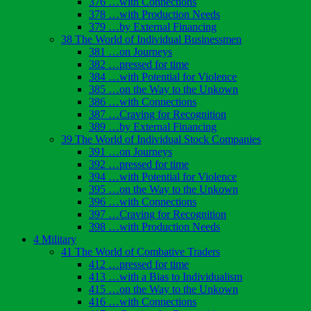
376 …with Connections
378 …with Production Needs
379 …by External Financing
38 The World of Individual Businessmen
381 …on Journeys
382 …pressed for time
384 …with Potential for Violence
385 …on the Way to the Unkown
386 …with Connections
387 …Craving for Recognition
389 …by External Financing
39 The World of Individual Stock Companies
391 …on Journeys
392 …pressed for time
394 …with Potential for Violence
395 …on the Way to the Unkown
396 …with Connections
397 …Craving for Recognition
398 …with Production Needs
4 Military
41 The World of Combative Traders
412 …pressed for time
413 …with a Bias to Individualism
415 …on the Way to the Unkown
416 …with Connections