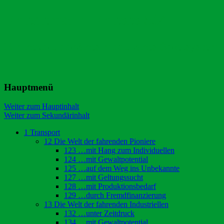
Friedemann Frieses 504
Ein revolutionäres modulares Spielsystem
Hauptmenü
Weiter zum Hauptinhalt
Weiter zum Sekundärinhalt
1 Transport
12 Die Welt der fahrenden Pioniere
123 …mit Hang zum Individuellen
124 …mit Gewaltpotential
125 …auf dem Weg ins Unbekannte
127 …mit Geltungssucht
128 …mit Produktionsbedarf
129 …durch Fremdfinanzierung
13 Die Welt der fahrenden Industriellen
132 …unter Zeitdruck
134 …mit Gewaltpotential