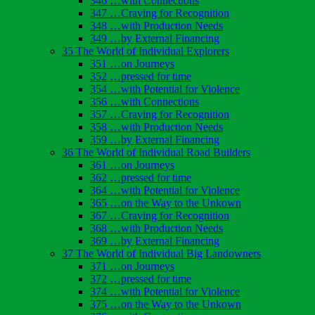
346 …with Connections
347 …Craving for Recognition
348 …with Production Needs
349 …by External Financing
35 The World of Individual Explorers
351 …on Journeys
352 …pressed for time
354 …with Potential for Violence
356 …with Connections
357 …Craving for Recognition
358 …with Production Needs
359 …by External Financing
36 The World of Individual Road Builders
361 …on Journeys
362 …pressed for time
364 …with Potential for Violence
365 …on the Way to the Unkown
367 …Craving for Recognition
368 …with Production Needs
369 …by External Financing
37 The World of Individual Big Landowners
371 …on Journeys
372 …pressed for time
374 …with Potential for Violence
375 …on the Way to the Unkown