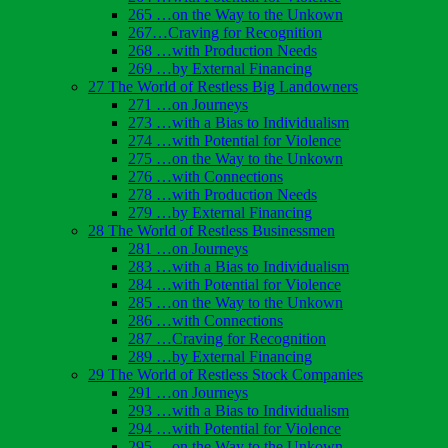
265 …on the Way to the Unkown
267…Craving for Recognition
268 …with Production Needs
269 …by External Financing
27 The World of Restless Big Landowners
271 …on Journeys
273 …with a Bias to Individualism
274 …with Potential for Violence
275 …on the Way to the Unkown
276 …with Connections
278 …with Production Needs
279 …by External Financing
28 The World of Restless Businessmen
281 …on Journeys
283 …with a Bias to Individualism
284 …with Potential for Violence
285 …on the Way to the Unkown
286 …with Connections
287 …Craving for Recognition
289 …by External Financing
29 The World of Restless Stock Companies
291 …on Journeys
293 …with a Bias to Individualism
294 …with Potential for Violence
295 …on the Way to the Unkown