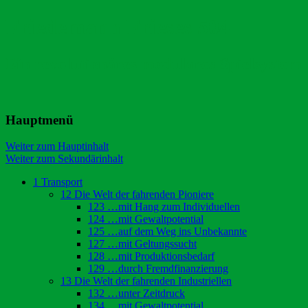
Friedemann Frieses 504
Ein revolutionäres modulares Spielsystem
Hauptmenü
Weiter zum Hauptinhalt
Weiter zum Sekundärinhalt
1 Transport
12 Die Welt der fahrenden Pioniere
123 …mit Hang zum Individuellen
124 …mit Gewaltpotential
125 …auf dem Weg ins Unbekannte
127 …mit Geltungssucht
128 …mit Produktionsbedarf
129 …durch Fremdfinanzierung
13 Die Welt der fahrenden Industriellen
132 …unter Zeitdruck
134 …mit Gewaltpotential