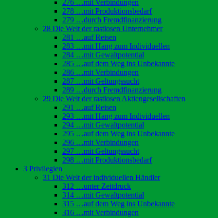
276 …mit Verbindungen
278 …mit Produktionsbedarf
279 …durch Fremdfinanzierung
28 Die Welt der rastlosen Unternehmer
281 …auf Reisen
283 …mit Hang zum Individuellen
284 …mit Gewaltpotential
285 …auf dem Weg ins Unbekannte
286 …mit Verbindungen
287 …mit Geltungssucht
289 …durch Fremdfinanzierung
29 Die Welt der rastlosen Aktiengesellschaften
291 …auf Reisen
293 …mit Hang zum Individuellen
294 …mit Gewaltpotential
295 …auf dem Weg ins Unbekannte
296 …mit Verbindungen
297 …mit Geltungssucht
298 …mit Produktionsbedarf
3 Privilegien
31 Die Welt der individuellen Händler
312 …unter Zeitdruck
314 …mit Gewaltpotential
315 …auf dem Weg ins Unbekannte
316 …mit Verbindungen