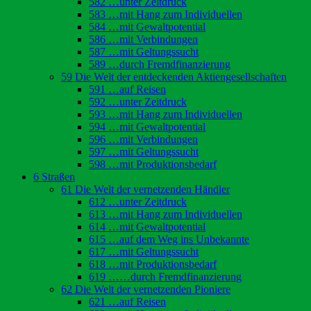
582 …unter Zeitdruck
583 …mit Hang zum Individuellen
584 …mit Gewaltpotential
586 …mit Verbindungen
587 …mit Geltungssucht
589 …durch Fremdfinanzierung
59 Die Welt der entdeckenden Aktiengesellschaften
591 …auf Reisen
592 …unter Zeitdruck
593 …mit Hang zum Individuellen
594 …mit Gewaltpotential
596 …mit Verbindungen
597 …mit Geltungssucht
598 …mit Produktionsbedarf
6 Straßen
61 Die Welt der vernetzenden Händler
612 …unter Zeitdruck
613 …mit Hang zum Individuellen
614 …mit Gewaltpotential
615 …auf dem Weg ins Unbekannte
617 …mit Geltungssucht
618 …mit Produktionsbedarf
619 ……durch Fremdfinanzierung
62 Die Welt der vernetzenden Pioniere
621 …auf Reisen