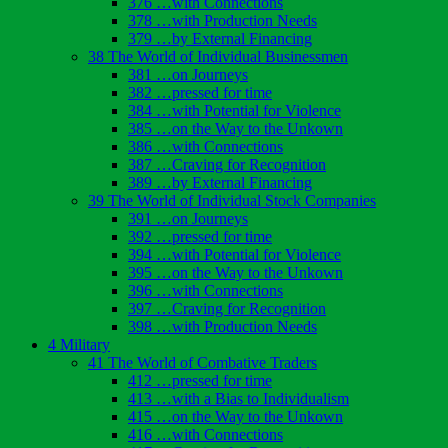
376 …with Connections
378 …with Production Needs
379 …by External Financing
38 The World of Individual Businessmen
381 …on Journeys
382 …pressed for time
384 …with Potential for Violence
385 …on the Way to the Unkown
386 …with Connections
387 …Craving for Recognition
389 …by External Financing
39 The World of Individual Stock Companies
391 …on Journeys
392 …pressed for time
394 …with Potential for Violence
395 …on the Way to the Unkown
396 …with Connections
397 …Craving for Recognition
398 …with Production Needs
4 Military
41 The World of Combative Traders
412 …pressed for time
413 …with a Bias to Individualism
415 …on the Way to the Unkown
416 …with Connections