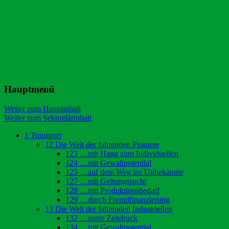
Friedemann Frieses 504
Ein revolutionäres modulares Spielsystem
Hauptmenü
Weiter zum Hauptinhalt
Weiter zum Sekundärinhalt
1 Transport
12 Die Welt der fahrenden Pioniere
123 …mit Hang zum Individuellen
124 …mit Gewaltpotential
125 …auf dem Weg ins Unbekannte
127 …mit Geltungssucht
128 …mit Produktionsbedarf
129 …durch Fremdfinanzierung
13 Die Welt der fahrenden Industriellen
132 …unter Zeitdruck
134 …mit Gewaltpotential