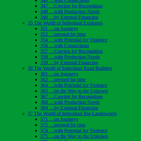
346 …with Connections
347 …Craving for Recognition
348 …with Production Needs
349 …by External Financing
35 The World of Individual Explorers
351 …on Journeys
352 …pressed for time
354 …with Potential for Violence
356 …with Connections
357 …Craving for Recognition
358 …with Production Needs
359 …by External Financing
36 The World of Individual Road Builders
361 …on Journeys
362 …pressed for time
364 …with Potential for Violence
365 …on the Way to the Unkown
367 …Craving for Recognition
368 …with Production Needs
369 …by External Financing
37 The World of Individual Big Landowners
371 …on Journeys
372 …pressed for time
374 …with Potential for Violence
375 …on the Way to the Unkown