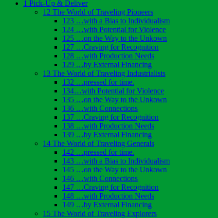
1 Pick-Up & Deliver
12 The World of Traveling Pioneers
123 …with a Bias to Individualism
124 …with Potential for Violence
125 …on the Way to the Unkown
127 …Craving for Recognition
128 …with Production Needs
129 …by External Financing
13 The World of Traveling Industrialists
132 …pressed for time.
134…with Potential for Violence
135 …on the Way to the Unkown
136 …with Connections
137 …Craving for Recognition
138 …with Production Needs
139 …by External Financing
14 The World of Traveling Generals
142 …pressed for time.
143 …with a Bias to Individualism
145 …on the Way to the Unkown
146 …with Connections
147 …Craving for Recognition
148 …with Production Needs
149 …by External Financing
15 The World of Traveling Explorers