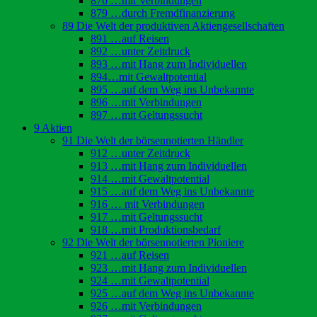
876 …mit Verbindungen
879 …durch Fremdfinanzierung
89 Die Welt der produktiven Aktiengesellschaften
891 …auf Reisen
892 …unter Zeitdruck
893 …mit Hang zum Individuellen
894…mit Gewaltpotential
895 …auf dem Weg ins Unbekannte
896 …mit Verbindungen
897 …mit Geltungssucht
9 Aktien
91 Die Welt der börsennotierten Händler
912 …unter Zeitdruck
913 …mit Hang zum Individuellen
914 …mit Gewaltpotential
915 …auf dem Weg ins Unbekannte
916 … mit Verbindungen
917 …mit Geltungssucht
918 …mit Produktionsbedarf
92 Die Welt der börsennotierten Pioniere
921 …auf Reisen
923 …mit Hang zum Individuellen
924 …mit Gewaltpotential
925 …auf dem Weg ins Unbekannte
926 …mit Verbindungen