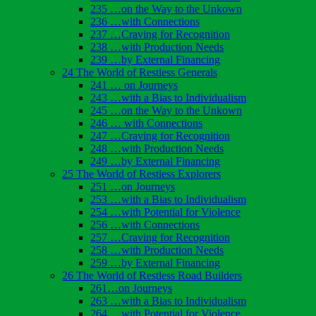
235 …on the Way to the Unkown
236 …with Connections
237 …Craving for Recognition
238 …with Production Needs
239 …by External Financing
24 The World of Restless Generals
241 … on Journeys
243 …with a Bias to Individualism
245 …on the Way to the Unkown
246 … with Connections
247 …Craving for Recognition
248 …with Production Needs
249 …by External Financing
25 The World of Restless Explorers
251 …on Journeys
253 …with a Bias to Individualism
254 …with Potential for Violence
256 …with Connections
257 …Craving for Recognition
258 …with Production Needs
259 …by External Financing
26 The World of Restless Road Builders
261…on Journeys
263 …with a Bias to Individualism
264 …with Potential for Violence