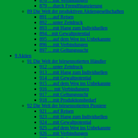
876 …mit Verbindungen
879 …durch Fremdfinanzierung
89 Die Welt der produktiven Aktiengesellschaften
891 …auf Reisen
892 …unter Zeitdruck
893 …mit Hang zum Individuellen
894…mit Gewaltpotential
895 …auf dem Weg ins Unbekannte
896 …mit Verbindungen
897 …mit Geltungssucht
9 Aktien
91 Die Welt der börsennotierten Händler
912 …unter Zeitdruck
913 …mit Hang zum Individuellen
914 …mit Gewaltpotential
915 …auf dem Weg ins Unbekannte
916 … mit Verbindungen
917 …mit Geltungssucht
918 …mit Produktionsbedarf
92 Die Welt der börsennotierten Pioniere
921 …auf Reisen
923 …mit Hang zum Individuellen
924 …mit Gewaltpotential
925 …auf dem Weg ins Unbekannte
926 …mit Verbindungen