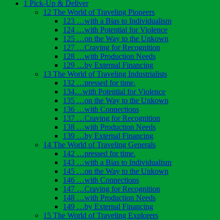
1 Pick-Up & Deliver
12 The World of Traveling Pioneers
123 …with a Bias to Individualism
124 …with Potential for Violence
125 …on the Way to the Unkown
127 …Craving for Recognition
128 …with Production Needs
129 …by External Financing
13 The World of Traveling Industrialists
132 …pressed for time.
134…with Potential for Violence
135 …on the Way to the Unkown
136 …with Connections
137 …Craving for Recognition
138 …with Production Needs
139 …by External Financing
14 The World of Traveling Generals
142 …pressed for time.
143 …with a Bias to Individualism
145 …on the Way to the Unkown
146 …with Connections
147 …Craving for Recognition
148 …with Production Needs
149 …by External Financing
15 The World of Traveling Explorers