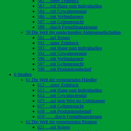
582 …unter Zeitdruck
583 …mit Hang zum Individuellen
584 …mit Gewaltpotential
586 …mit Verbindungen
587 …mit Geltungssucht
589 …durch Fremdfinanzierung
59 Die Welt der entdeckenden Aktiengesellschaften
591 …auf Reisen
592 …unter Zeitdruck
593 …mit Hang zum Individuellen
594 …mit Gewaltpotential
596 …mit Verbindungen
597 …mit Geltungssucht
598 …mit Produktionsbedarf
6 Straßen
61 Die Welt der vernetzenden Händler
612 …unter Zeitdruck
613 …mit Hang zum Individuellen
614 …mit Gewaltpotential
615 …auf dem Weg ins Unbekannte
617 …mit Geltungssucht
618 …mit Produktionsbedarf
619 ……durch Fremdfinanzierung
62 Die Welt der vernetzenden Pioniere
621 …auf Reisen