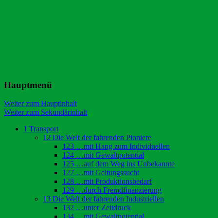
Friedemann Frieses 504
Ein revolutionäres modulares Spielsystem
Hauptmenü
Weiter zum Hauptinhalt
Weiter zum Sekundärinhalt
1 Transport
12 Die Welt der fahrenden Pioniere
123 …mit Hang zum Individuellen
124 …mit Gewaltpotential
125 …auf dem Weg ins Unbekannte
127 …mit Geltungssucht
128 …mit Produktionsbedarf
129 …durch Fremdfinanzierung
13 Die Welt der fahrenden Industriellen
132 …unter Zeitdruck
134 …mit Gewaltpotential