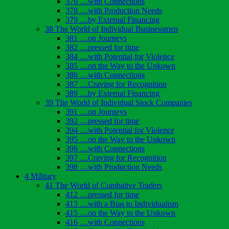
376 …with Connections
378 …with Production Needs
379 …by External Financing
38 The World of Individual Businessmen
381 …on Journeys
382 …pressed for time
384 …with Potential for Violence
385 …on the Way to the Unkown
386 …with Connections
387 …Craving for Recognition
389 …by External Financing
39 The World of Individual Stock Companies
391 …on Journeys
392 …pressed for time
394 …with Potential for Violence
395 …on the Way to the Unkown
396 …with Connections
397 …Craving for Recognition
398 …with Production Needs
4 Military
41 The World of Combative Traders
412 …pressed for time
413 …with a Bias to Individualism
415 …on the Way to the Unkown
416 …with Connections