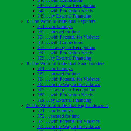
346 …with Connections
347 …Craving for Recognition
348 …with Production Needs
349 …by External Financing
35 The World of Individual Explorers
351 …on Journeys
352 …pressed for time
354 …with Potential for Violence
356 …with Connections
357 …Craving for Recognition
358 …with Production Needs
359 …by External Financing
36 The World of Individual Road Builders
361 …on Journeys
362 …pressed for time
364 …with Potential for Violence
365 …on the Way to the Unkown
367 …Craving for Recognition
368 …with Production Needs
369 …by External Financing
37 The World of Individual Big Landowners
371 …on Journeys
372 …pressed for time
374 …with Potential for Violence
375 …on the Way to the Unkown