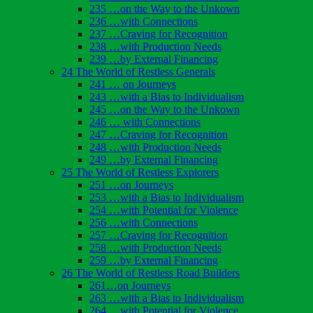
235 …on the Way to the Unkown
236 …with Connections
237 …Craving for Recognition
238 …with Production Needs
239 …by External Financing
24 The World of Restless Generals
241 … on Journeys
243 …with a Bias to Individualism
245 …on the Way to the Unkown
246 … with Connections
247 …Craving for Recognition
248 …with Production Needs
249 …by External Financing
25 The World of Restless Explorers
251 …on Journeys
253 …with a Bias to Individualism
254 …with Potential for Violence
256 …with Connections
257 …Craving for Recognition
258 …with Production Needs
259 …by External Financing
26 The World of Restless Road Builders
261…on Journeys
263 …with a Bias to Individualism
264 …with Potential for Violence