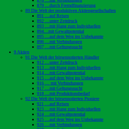
876 …mit Verbindungen
879 …durch Fremdfinanzierung
89 Die Welt der produktiven Aktiengesellschaften
891 …auf Reisen
892 …unter Zeitdruck
893 …mit Hang zum Individuellen
894…mit Gewaltpotential
895 …auf dem Weg ins Unbekannte
896 …mit Verbindungen
897 …mit Geltungssucht
9 Aktien
91 Die Welt der börsennotierten Händler
912 …unter Zeitdruck
913 …mit Hang zum Individuellen
914 …mit Gewaltpotential
915 …auf dem Weg ins Unbekannte
916 … mit Verbindungen
917 …mit Geltungssucht
918 …mit Produktionsbedarf
92 Die Welt der börsennotierten Pioniere
921 …auf Reisen
923 …mit Hang zum Individuellen
924 …mit Gewaltpotential
925 …auf dem Weg ins Unbekannte
926 …mit Verbindungen