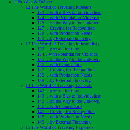
1 Pick-Up & Deliver
12 The World of Traveling Pioneers
123 …with a Bias to Individualism
124 …with Potential for Violence
125 …on the Way to the Unkown
127 …Craving for Recognition
128 …with Production Needs
129 …by External Financing
13 The World of Traveling Industrialists
132 …pressed for time.
134…with Potential for Violence
135 …on the Way to the Unkown
136 …with Connections
137 …Craving for Recognition
138 …with Production Needs
139 …by External Financing
14 The World of Traveling Generals
142 …pressed for time.
143 …with a Bias to Individualism
145 …on the Way to the Unkown
146 …with Connections
147 …Craving for Recognition
148 …with Production Needs
149 …by External Financing
15 The World of Traveling Explorers