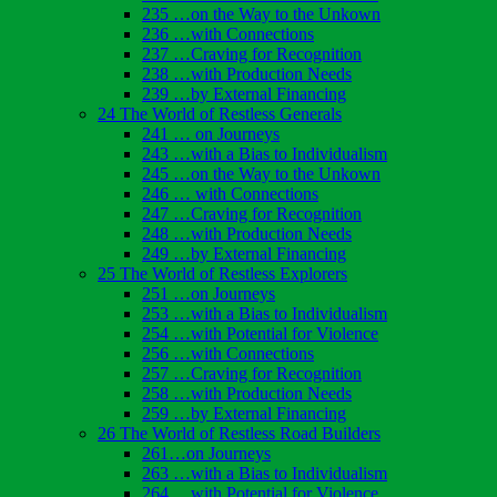
235 …on the Way to the Unkown
236 …with Connections
237 …Craving for Recognition
238 …with Production Needs
239 …by External Financing
24 The World of Restless Generals
241 … on Journeys
243 …with a Bias to Individualism
245 …on the Way to the Unkown
246 … with Connections
247 …Craving for Recognition
248 …with Production Needs
249 …by External Financing
25 The World of Restless Explorers
251 …on Journeys
253 …with a Bias to Individualism
254 …with Potential for Violence
256 …with Connections
257 …Craving for Recognition
258 …with Production Needs
259 …by External Financing
26 The World of Restless Road Builders
261…on Journeys
263 …with a Bias to Individualism
264 …with Potential for Violence