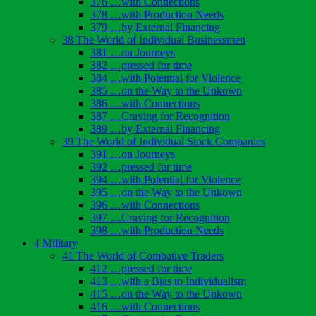
376 …with Connections
378 …with Production Needs
379 …by External Financing
38 The World of Individual Businessmen
381 …on Journeys
382 …pressed for time
384 …with Potential for Violence
385 …on the Way to the Unkown
386 …with Connections
387 …Craving for Recognition
389 …by External Financing
39 The World of Individual Stock Companies
391 …on Journeys
392 …pressed for time
394 …with Potential for Violence
395 …on the Way to the Unkown
396 …with Connections
397 …Craving for Recognition
398 …with Production Needs
4 Military
41 The World of Combative Traders
412 …pressed for time
413 …with a Bias to Individualism
415 …on the Way to the Unkown
416 …with Connections