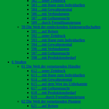
582 …unter Zeitdruck
583 …mit Hang zum Individuellen
584 …mit Gewaltpotential
586 …mit Verbindungen
587 …mit Geltungssucht
589 …durch Fremdfinanzierung
59 Die Welt der entdeckenden Aktiengesellschaften
591 …auf Reisen
592 …unter Zeitdruck
593 …mit Hang zum Individuellen
594 …mit Gewaltpotential
596 …mit Verbindungen
597 …mit Geltungssucht
598 …mit Produktionsbedarf
6 Straßen
61 Die Welt der vernetzenden Händler
612 …unter Zeitdruck
613 …mit Hang zum Individuellen
614 …mit Gewaltpotential
615 …auf dem Weg ins Unbekannte
617 …mit Geltungssucht
618 …mit Produktionsbedarf
619 ……durch Fremdfinanzierung
62 Die Welt der vernetzenden Pioniere
621 …auf Reisen