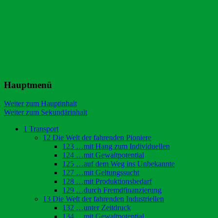
Friedemann Frieses 504
Ein revolutionäres modulares Spielsystem
Hauptmenü
Weiter zum Hauptinhalt
Weiter zum Sekundärinhalt
1 Transport
12 Die Welt der fahrenden Pioniere
123 …mit Hang zum Individuellen
124 …mit Gewaltpotential
125 …auf dem Weg ins Unbekannte
127 …mit Geltungssucht
128 …mit Produktionsbedarf
129 …durch Fremdfinanzierung
13 Die Welt der fahrenden Industriellen
132 …unter Zeitdruck
134 …mit Gewaltpotential