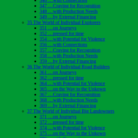
346 …with Connections
347 …Craving for Recognition
348 …with Production Needs
349 …by External Financing
35 The World of Individual Explorers
351 …on Journeys
352 …pressed for time
354 …with Potential for Violence
356 …with Connections
357 …Craving for Recognition
358 …with Production Needs
359 …by External Financing
36 The World of Individual Road Builders
361 …on Journeys
362 …pressed for time
364 …with Potential for Violence
365 …on the Way to the Unkown
367 …Craving for Recognition
368 …with Production Needs
369 …by External Financing
37 The World of Individual Big Landowners
371 …on Journeys
372 …pressed for time
374 …with Potential for Violence
375 …on the Way to the Unkown